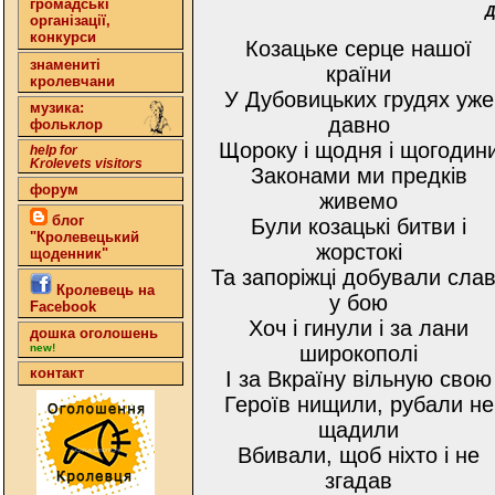
громадські
Д
організації,
конкурси
Козацьке серце нашої
знамениті
країни
кролевчани
У Дубовицьких грудях уже
музика:
давно
фольклор
Щороку і щодня і щогодин
help for
Krolevets visitors
Законами ми предків
форум
живемо
блог
Були козацькі битви і
"Кролевецький
жорстокі
щоденник"
Та запоріжці добували сла
Кролевець на
у бою
Facebook
Хоч і гинули і за лани
дошка оголошень
широкополі
new!
контакт
І за Вкраїну вільную свою
Героїв нищили, рубали не
щадили
Вбивали, щоб ніхто і не
згадав