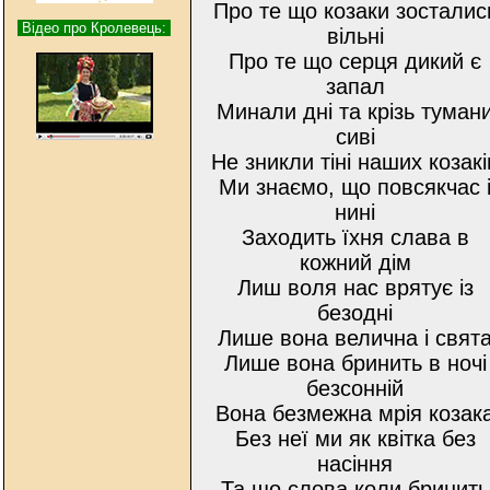
Про те що козаки зосталис
Відео про Кролевець:
вільні
Про те що серця дикий є
запал
Минали дні та крізь туман
сиві
Не зникли тіні наших козакі
Ми знаємо, що повсякчас 
нині
Заходить їхня слава в
кожний дім
Лиш воля нас врятує із
безодні
Лише вона велична і свят
Лише вона бринить в ночі
безсонній
Вона безмежна мрія козак
Без неї ми як квітка без
насіння
Та що слова коли бринить