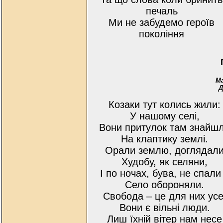
печаль
Ми не забудемо героїв
покоління
М
Д
Козаки тут колись жили:
У нашому селі,
Вони притулок там знайш
На клаптику землі.
Орали землю, доглядал
Худобу, як селяни,
І по ночах, бува, не спали
Село обороняли.
Свобода – це для них усе
Вони є вільні люди.
Лиш їхній вітер нам несе