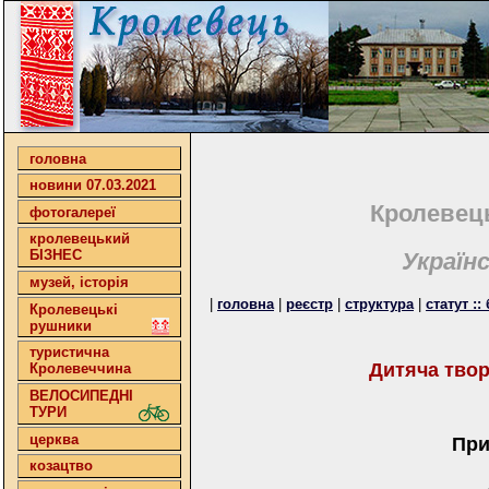
головна
новини 07.03.2021
Кролевець
фотогалереї
кролевецький
БІЗНЕС
Україн
музей, історія
|
головна
|
реєстр
|
структура
|
статут :
Кролевецькі
рушники
туристична
Дитяча твор
Кролевеччина
ВЕЛОСИПЕДНІ
ТУРИ
церква
При
козацтво