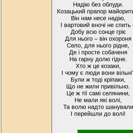
Надію без облуди.
Козацький прапор майорит
Він нам несе надію,
І вартовий вночі не спить 
Добу всю сонце гріє
Для нього – він охороня
Село, для нього рідне,
Де і просте собаченя
На гарну долю гідне.
Хто ж це козаки,
І чому є люди вони вільні
Були ж тоді кріпаки,
Що не жили привільно.
Це ж тії самі селянини,
Не мали які волі,
Та волю надто шанувал
І перейшли до волі!