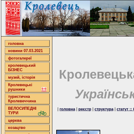
головна
новини 07.03.2021
фотогалереї
кролевецький
Кролевецьк
БІЗНЕС
музей, історія
Кролевецькі
рушники
Українсь
туристична
Кролевеччина
ВЕЛОСИПЕДНІ
|
головна
|
реєстр
|
структура
|
статут :
ТУРИ
церква
козацтво