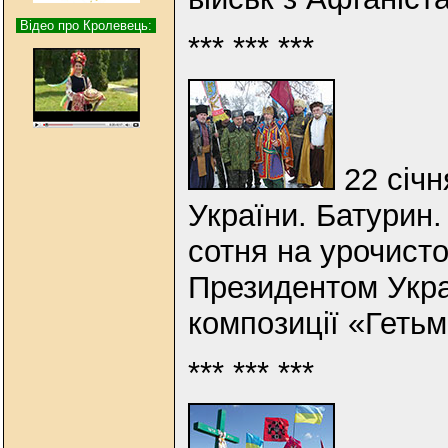
Відео про Кролевець:
*** *** ***
22 січн
України. Батурин
сотня на урочисто
Президентом Укра
композиції «Геть
*** *** ***