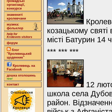
громадські
організації,
конкурси
знамениті
кролевчани
Кролеве
музика:
козацькому святі 
фольклор
help for
місті Батурин 14
Krolevets visitors
форум
*** *** ***
блог
"Кролевецький
щоденник"
Кролевець на
Facebook
дошка оголошень
new!
12 люто
контакт
школа села Дубов
район. Відзначенн
військ з Афганіст