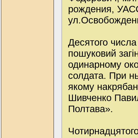
рождения, УАСС
ул.Освобождени
Десятого числа
пошуковий загі
одинарному око
солдата. При н
якому накрябано
Шивченко Павил 
Полтава».
Чотирнадцятого