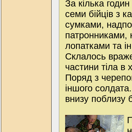
За кілька годин
семи бійців з к
сумками, надп
патронниками, 
лопатками та і
Склалось враже
частини тіла в 
Поряд з черепо
іншого солдата.
внизу поблизу бо
П
н