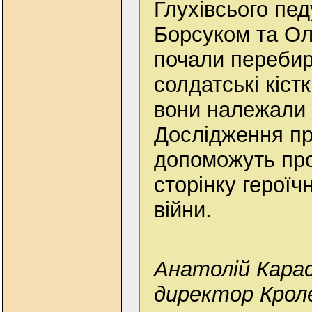
Глухівсього пе
Борсуком та О
почали перебир
солдатські кіст
вони належали 
Дослідження п
допоможуть пр
сторінку героїчно
війни.
Анатолій Карас
директор Крол