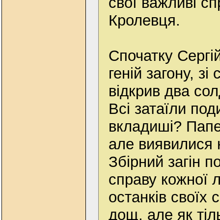
свої важливі сп
Кролевця.
Спочатку Сергі
геній загону, з
відкрив два со
Всі затаїли под
вкладиші? Папе
але виявилися 
Збірний загін п
справу кожної 
останків своїх 
дощ, але як ті