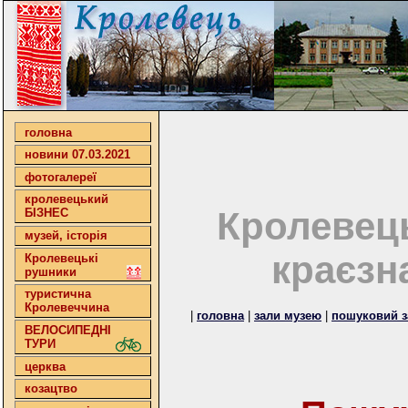
головна
новини 07.03.2021
фотогалереї
кролевецький
Кролевец
БІЗНЕС
музей, історія
краєзн
Кролевецькі
рушники
туристична
Кролевеччина
|
головна
|
зали музею
|
пошуковий з
ВЕЛОСИПЕДНІ
ТУРИ
церква
козацтво