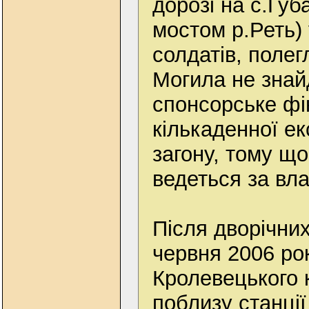
дорозі на с.Губ
мостом р.Реть) 
солдатів, полег
Могила не знай
спонсорське фі
кількаденної е
загону, тому щ
ведеться за вла
Після дворічних
червня 2006 ро
Кролевецького 
поблизу станці