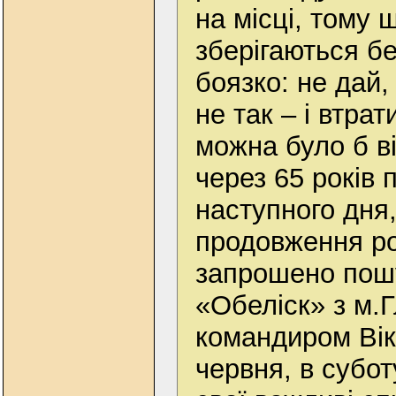
на місці, тому 
зберігаються бе
боязко: не дай
не так – і втра
можна було б в
через 65 років п
наступного дня,
продовження ро
запрошено пошу
«Обеліск» з м.Г
командиром Вік
червня, в субот