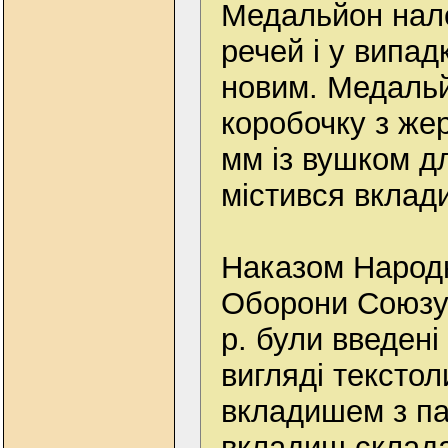
Медальйон нал
речей і у випад
новим. Медаль
коробочку з же
мм із вушком д
містився вклад
Наказом Народн
Оборони Союзу 
р. були введені
вигляді текстол
вкладишем з па
вкладиш склада