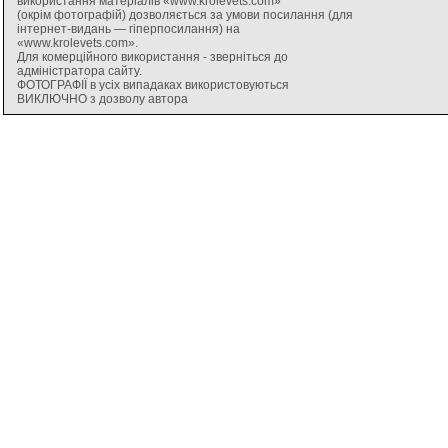
використання матеріалів «www.krolevets.com»
(окрім фотографій) дозволяється за умови посилання (для
інтернет-видань — гіперпосилання) на
«www.krolevets.com».
Для комерційного використання - зверніться до
адміністратора сайту.
ФОТОГРАФІЇ в усіх випадаках використовуються
ВИКЛЮЧНО з дозволу автора