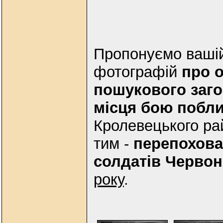
Пропонуємо вашій 
фотографій
про о
пошукового заг
місця бою побли
Кролевецького рай
тим -
перепохова
солдатів Червон
року
.