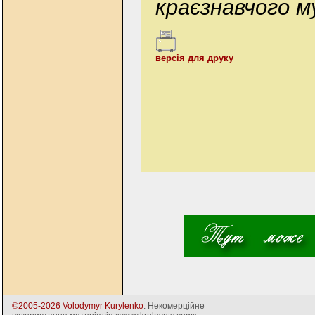
краєзнавчого м
версія для друку
©2005-2026 Volodymyr Kurylenko
. Некомерційне