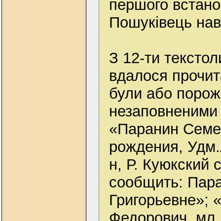
першого встано
Пошуківець наві
З 12-ти тексто
вдалося прочита
були або порожн
незаповненими 
«Паранин Семен
рождения, Удм
н, Р. Куюкский 
сообщить: Пар
Григорьевне»; 
Федорович, мл.