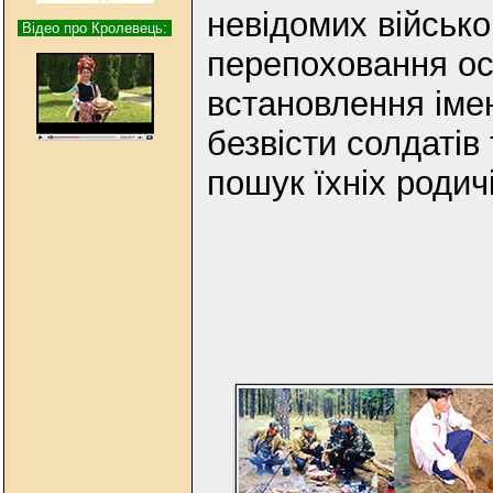
невідомих військо
Відео про Кролевець:
перепоховання ост
встановлення імен
безвісти солдатів 
пошук їхніх родич