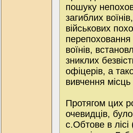
пошуку непохов
загиблих воїнів
військових пох
перепоховання 
воїнів, встанов
зниклих безвіст
офіцерів, а так
вивчення місць 
Протягом цих ро
очевидців, бул
с.Обтове в лісі