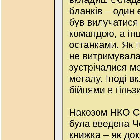
бланків – один
був вилучатися
командою, а ін
останками. Як 
не витримувала
зустрічалися м
металу. Іноді 
бійцями в гільзи
Накозом НКО СР
була введена Ч
книжка – як док