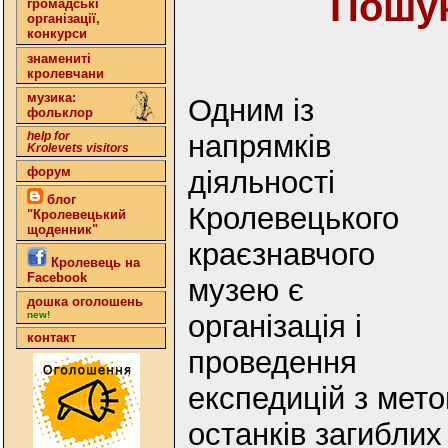
Пошук
громадські
організації,
конкурси
знамениті
кролевчани
музика:
Одним із
фольклор
напрямків
help for
Krolevets visitors
форум
діяльності
блог
Кролевецького
"Кролевецький
щоденник"
краєзнавчого
Кролевець на
Facebook
музею є
дошка оголошень
організація і
new!
контакт
проведення
експедицій з мет
останків загиблих