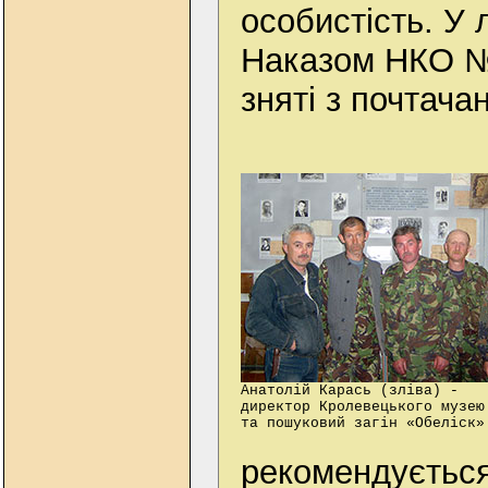
особистість. У 
Наказом НКО №
зняті з почтача
Анатолій Карась (зліва) -
директор Кролевецького музею
та пошуковий загін «Обеліск»
рекомендується