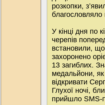
розкопки, з’яви
благословляло 
У кінці дня по к
черепів попере
встановили, що
захоронено орі
13 загиблих. Зн
медальйони, як
відкривати Серг
Глухої ночі, бл
прийшло SMS-п