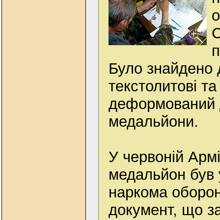
о
С
п
Було знайдено 
текстолитові та
деформований д
медальйони.
У червоній Армі
медальйон був
наркома оборони
документ, що за