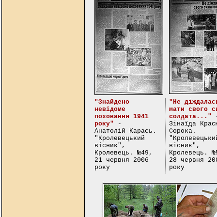
"Знайдено
"Не діждалас
невідоме
мати свого с
поховання 1941
солдата..."
року"
-
Зінаїда Крас
Анатолій Карась.
Сорока.
"Кролевецький
"Кролевецьки
вісник",
вісник",
Кролевець. №49,
Кролевець. №
21 червня 2006
28 червня 20
року
року