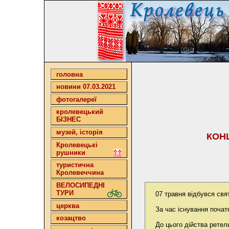
головна
новини 07.03.2021
фотогалереї
кролевецький
БІЗНЕС
музей, історія
КОНЦ
Кролевецькі
рушники
туристична
Кролевеччина
ВЕЛОСИПЕДНІ
ТУРИ
07 травня відбувся свя
церква
За час існування початк
козацтво
До цього дійства ретел