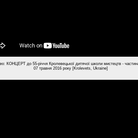
ео: КОНЦЕРТ до 55-річчя Кролевецької дитячої школи мистецтв - частина
07 травня 2016 року [Krolevets, Ukraine]