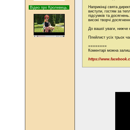
Наприкінці свята дирек
Відео про Кролевець:
виступи, гостям за тепл
підсумків та досягнень
високі творчі досягнен
До вашої уваги, нижче н
Плейлист усіх трьох ч
========
Коментарі можна залиш
https://www.faceboo