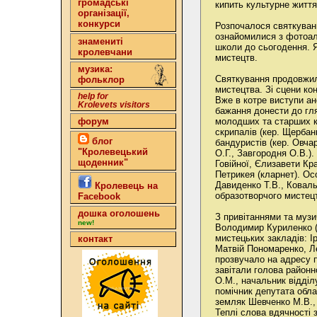
громадські
кипить культурне житт
організації,
конкурси
Розпочалося святкуванн
ознайомилися з фотоаль
знамениті
школи до сьогодення. 
кролевчани
мистецтв.
музика:
Святкування продовжил
фольклор
мистецтва. Зі сцени ко
help for
Вже в котре виступи ан
Krolevets visitors
бажання донести до гля
форум
молодших та старших кл
скрипалів (кер. Щербань
блог
бандуристів (кер. Овча
"Кролевецький
О.Г., Завгородня О.В.)
щоденник"
Говійної, Єлизавети Кр
Петрикея (кларнет). Ос
Давиденко Т.В., Коваль
Кролевець на
образотворчого мистецт
Facebook
дошка оголошень
З привітаннями та музи
new!
Володимир Куриленко (б
мистецьких закладів: І
контакт
Матвій Пономаренко, Ле
прозвучало на адресу п
завітали голова районн
О.М., начальник відділ
помічник депутата обла
земляк Шевченко М.В.,
Теплі слова вдячності з