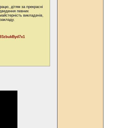
рацю, дітям за прекрасні
підведення певних
майстерність викладачів,
 закладу.
Z93zbukByd7x1