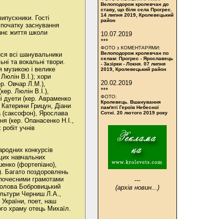
Велоподорож кролевчан до
ставу, що біля села Прогрес.
14 липня 2019, Кролевецький
ипускники. Гості
район
 початку заснування
шнє життя школи
10.07.2019
***
ФОТО з КОМЕНТАРЯМИ:
Велоподорож кролевчан по
ися всі шанувальники
селам: Прогрес - Ярославець
ні та вокальні твори.
- Зазірки - Локня. 07 липня
я музикою і велике
2019, Кролевецький район
Люлін В.І.); хори
20.02.2019
р. Овчар Л.М.),
***
кер. Люлін В.І.),
ФОТО:
і дуети (кер. Авраменко
Кролевець. Вшанування
 Катерини Грицун, Діани
пам'яті Героїв Небесної
а (саксофон), Ярослава
Сотні. 20 лютого 2019 року
я (кер. Опанасенко Н.І.,
 робіт учнів
ародних конкурсів
ищих навчальних
шенко (фортепіано),
). Багато поздоровлень
и почесними грамотами
---
 голова Бобровицький
(архів новин...)
ультури Черниш Л.А.,
України, поет, наш
го храму отець Михаїл.