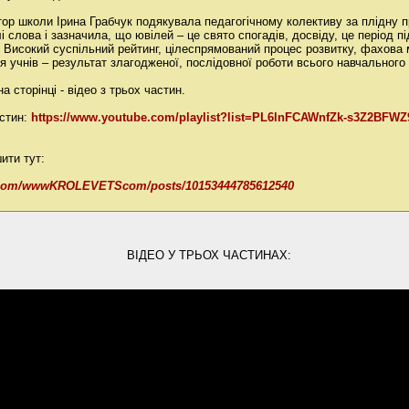
тор школи Ірина Грабчук подякувала педагогічному колективу за плідну п
і слова і зазначила, що ювілей – це свято спогадів, досвіду, це період 
. Високий суспільний рейтинг, цілеспрямований процес розвитку, фахова 
ня учнів – результат злагодженої, послідовної роботи всього навчального
а сторінці - відео з трьох частин.
астин:
https://www.youtube.com/playlist?list=PL6lnFCAWnfZk-s3Z2BFW
ити тут:
k.com/wwwKROLEVETScom/posts/10153444785612540
ВІДЕО У ТРЬОХ ЧАСТИНАХ: