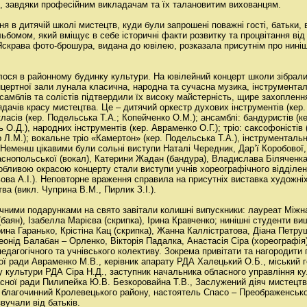
я, завдяки професійним викладачам та їх талановитим вихованцям.
я в дитячій школі мистецтв, куди були запрошені поважні гості, батьки, в
бомом, який вміщує в себе історичні факти розвитку та процвітання від
Яскрава фото-брошура, видана до ювілею, розказала присутнім про нині
ося в районному будинку культури. На ювілейний концерт школи зібрал
нцертної зали лунала класична, народна та сучасна музика, інструменталь
самблів та солістів підтвердили їх високу майстерність, щире захопленн
дачів красу мистецтва. Це – дитячий оркестр духових інструментів (кер. 
асів (кер. Подельська Т.А.; Копейченко О.М.); ансамблі: бандуристів (ке
 О.Д.), народних інструментів (кер. Авраменко О.Г.); тріо: саксофоністів (
р Л.М.); вокальне тріо «Камертон» (кер. Подельська Т.А.), інструментальн
. Неменш цікавими були сольні виступи Наталі Чередник, Дар’ї Коробової,
аснопольської (вокал), Катерини Жадан (бандура), Владислава Біляченк
обливою окрасою концерту стали виступи учнів хореографічного відділенн
ова А.І.). Неповторне враження справила на присутніх виставка художніх
ва (викл. Чуприна В.М., Пирлик З.І.).
чними подарунками на свято завітали колишні випускники: лауреат Міжн
аян), Ізабелла Марієва (скрипка), Ірина Кравченко; нинішні студенти в
рина Гаранько, Крістіна Кац (скрипка), Жанна Каллістратова, Діана Петру
онід Балабан – Орленко, Вікторія Падалка, Анастасія Сіра (хореографія
едагогічного та учнівського колективу. Зокрема привітати та нагородит
ої ради Авраменко М.В., керівник апарату РДА Халецький О.Б., міський
у культури РДА Сіра Н.Д., заступник начальника обласного управління к
сної ради Пилипейка Ю.В. Безкоровайна Т.В., Заслужений діяч мистецтв 
 благочинний Кролевецького району, настоятель Спасо – Преображенсько
вучали від батьків.