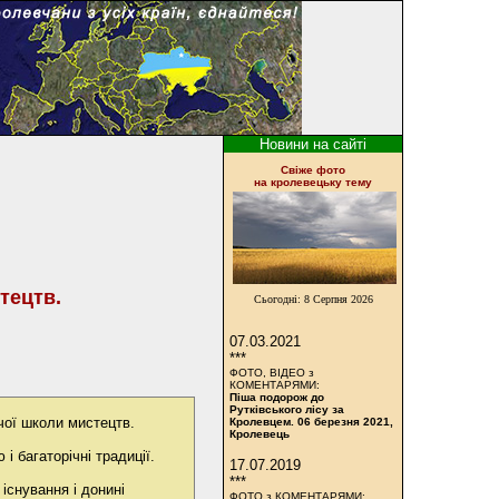
Новини на сайті
Cвіже фото
на кролевецьку тему
тецтв.
Сьогодні:
8 Серпня 2026
07.03.2021
***
ФОТО, ВІДЕО з
КОМЕНТАРЯМИ:
Піша подорож до
Рутківського лісу за
чої школи мистецтв.
Кролевцем. 06 березня 2021,
Кролевець
і багаторічні традиції.
17.07.2019
***
існування і донині
ФОТО з КОМЕНТАРЯМИ: