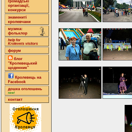
громадські
організації,
конкурси
знамениті
кролевчани
музика:
фольклор
help for
Krolevets visitors
форум
блог
"Кролевецький
щоденник"
Кролевець на
Facebook
дошка оголошень
new!
контакт