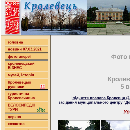
головна
новини 07.03.2021
Фото 
фотогалереї
кролевецький
БІЗНЕС
музей, історія
Кролев
Кролевецькі
5 
рушники
туристична
|
підняття прапора Кролевця (4
Кролевеччина
засідання муніципального центру "Дор
ВЕЛОСИПЕДНІ
ТУРИ
Ув
церква
козацтво