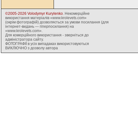
©2005-2026 Volodymyr Kurylenko
. Некомерційне
використання матеріалів «www.krolevets.com»
(окрім фотографій) дозволяється за умови посилання (для
інтернет-видань — гіперпосилання) на
«www.krolevets.com».
Для комерційного використання - зверніться до
адміністратора сайту.
ФОТОГРАФІЇ в усіх випадаках використовуються
ВИКЛЮЧНО з дозволу автора