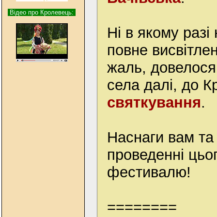
Відео про Кролевець:
Ні в якому разі
повне висвітле
жаль, довелося 
села далі, до 
святкування
.
Наснаги вам та
проведенні цьо
фестивалю!
========