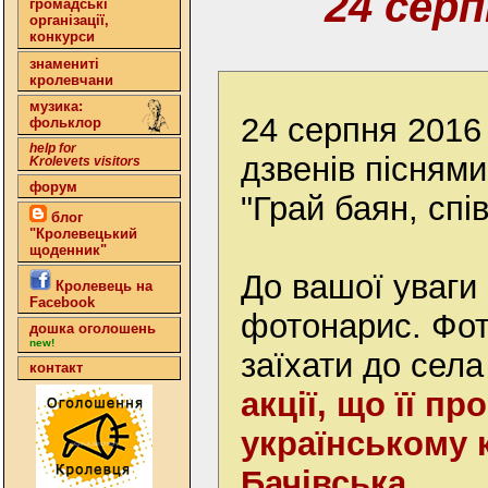
24 серп
громадські
організації,
конкурси
знамениті
кролевчани
музика:
24 серпня 2016
фольклор
help for
дзвенів пісням
Krolevets visitors
форум
"Грай баян, спі
блог
"Кролевецький
щоденник"
До вашої уваги 
Кролевець на
Facebook
фотонарис. Фо
дошка оголошень
new!
заїхати до села
контакт
акції, що її п
українському 
Бачівська
.