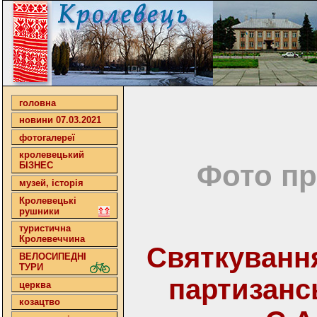
головна
новини 07.03.2021
фотогалереї
кролевецький
Фото пр
БІЗНЕС
музей, історія
Кролевецькі
рушники
туристична
Кролевеччина
Святкування
ВЕЛОСИПЕДНІ
ТУРИ
партизанс
церква
козацтво