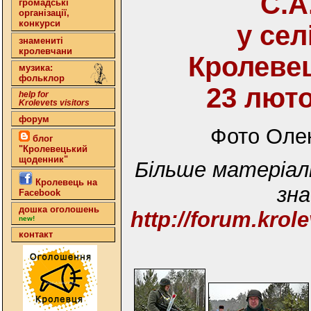
С.А
громадські
організації,
конкурси
у сел
знамениті
кролевчани
Кролеве
музика:
фольклор
23 люто
help for
Krolevets visitors
форум
Фото Оле
блог
"Кролевецький
щоденник"
Більше матеріал
Кролевець на
зн
Facebook
дошка оголошень
http://forum.krol
new!
контакт