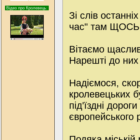
Відео про Кролевець:
Зі слів останніх
час" там ЩОСЬ
Вітаємо щаслив
Нарешті до них
Надіємося, скор
кролевецьких бу
під'їздні дорог
європейського р
Подяка міській 