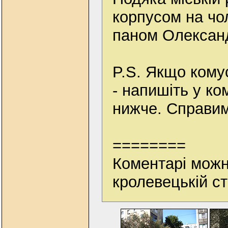
корпусом на чол
паном Олександ
P.S. Якщо кому
- напишіть у к
нижче. Справимо
========
Коментарі можн
кролевецькій ст