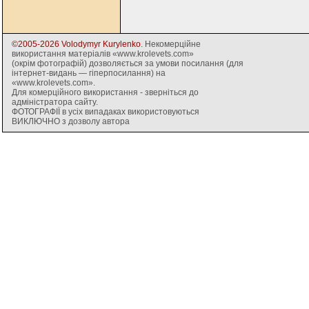
©2005-2026 Volodymyr Kurylenko
. Некомерційне
використання матеріалів «www.krolevets.com»
(окрім фотографій) дозволяється за умови посилання (для
інтернет-видань — гіперпосилання) на
«www.krolevets.com».
Для комерційного використання - зверніться до
адміністратора сайту.
ФОТОГРАФІЇ в усіх випадаках використовуються
ВИКЛЮЧНО з дозволу автора