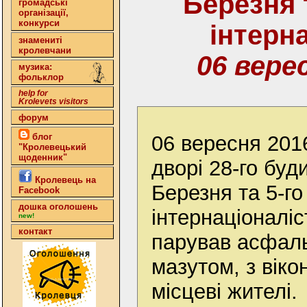
Березня т
громадські
організації,
конкурси
інтерна
знамениті
кролевчани
06 вере
музика:
фольклор
help for
Krolevets visitors
форум
06 вересня 2016
блог
"Кролевецький
щоденник"
дворі 28-го буд
Кролевець на
Березня та 5-го
Facebook
дошка оголошень
інтернаціоналіс
new!
контакт
парував асфаль
мазутом, з віко
місцеві жителі.