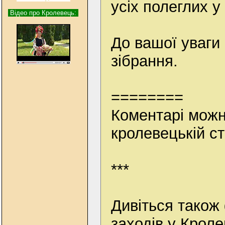
усіх полеглих у 
Відео про Кролевець:
До вашої уваги
зібрання.
========
Коментарі можн
кролевецькій ст
***
Дивіться також 
заходів у Кроле