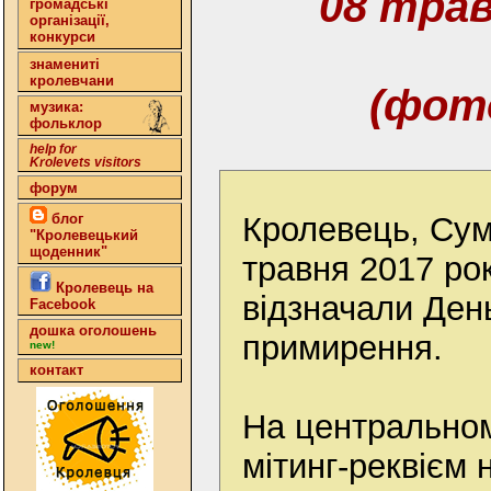
08 трав
громадські
організації,
конкурси
знамениті
кролевчани
(фот
музика:
фольклор
help for
Krolevets visitors
форум
Кролевець, Сум
блог
"Кролевецький
щоденник"
травня 2017 ро
Кролевець на
відзначали День
Facebook
дошка оголошень
примирення.
new!
контакт
На центральном
мітинг-реквієм