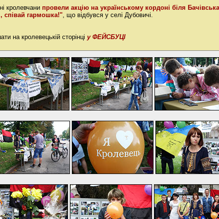
вні кролевчани
провели акцію на українському кордоні біля Бачівськ
, співай гармошка!"
, що відбувся у селі Дубовичі.
ати на кролевецькій сторінці
у ФЕЙСБУЦІ