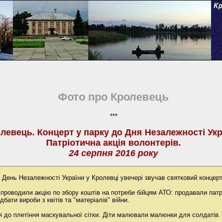
Фото про Кролевець
***
левець. Концерт у парку до Дня Незалежності Укр
Патріотична акція волонтерів.
24 серпня 2016 року
а День Незалежності України у Кролевці увечері звучав святковий концерт
проводили акцію по збору коштів на потреби бійцям АТО: продавали патр
дбати вироби з квітів та "матеріалів" війни.
 до плетіння маскувальної сітки. Діти малювали малюнки для солдатів.