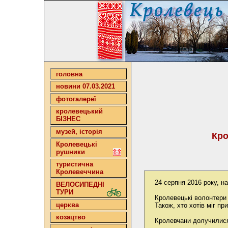
головна
новини 07.03.2021
фотогалереї
кролевецький
БІЗНЕС
музей, історія
Кро
Кролевецькі
рушники
туристична
Кролевеччина
24 серпня 2016 року, н
ВЕЛОСИПЕДНІ
ТУРИ
Кролевецькі волонтери 
церква
Також, хто хотів міг при
козацтво
Кролевчани долучилися