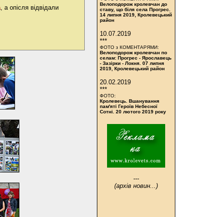
Велоподорож кролевчан до
а
, а опісля відвідали
ставу, що біля села Прогрес.
14 липня 2019, Кролевецький
район
10.07.2019
***
ФОТО з КОМЕНТАРЯМИ:
Велоподорож кролевчан по
селам: Прогрес - Ярославець
- Зазірки - Локня. 07 липня
2019, Кролевецький район
20.02.2019
***
ФОТО:
Кролевець. Вшанування
пам'яті Героїв Небесної
Сотні. 20 лютого 2019 року
---
(архів новин...)