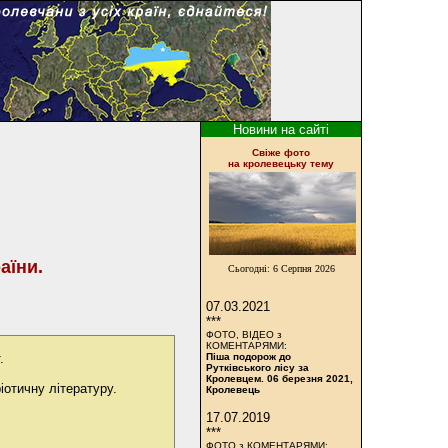
Новини на сайті
Cвіже фото
на кролевецьку тему
аїни.
Сьогодні:
6 Серпня 2026
07.03.2021
***
ФОТО, ВІДЕО з
КОМЕНТАРЯМИ:
.
Піша подорож до
Рутківського лісу за
Кролевцем. 06 березня 2021,
іотичну літературу.
Кролевець
17.07.2019
***
ФОТО з КОМЕНТАРЯМИ: