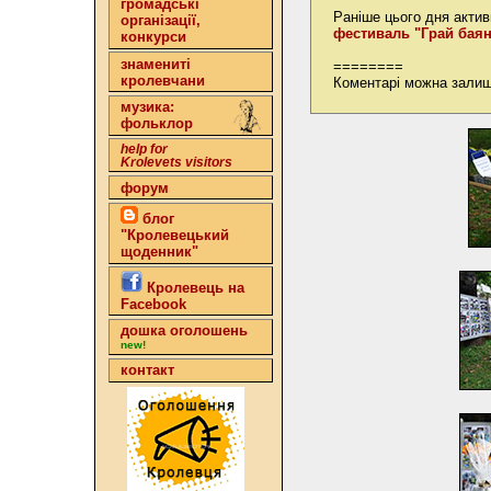
громадські
Раніше цього дня акти
організації,
фестиваль "Грай баян
конкурси
знамениті
========
кролевчани
Коментарі можна залиш
музика:
фольклор
help for
Krolevets visitors
форум
блог
"Кролевецький
щоденник"
Кролевець на
Facebook
дошка оголошень
new!
контакт