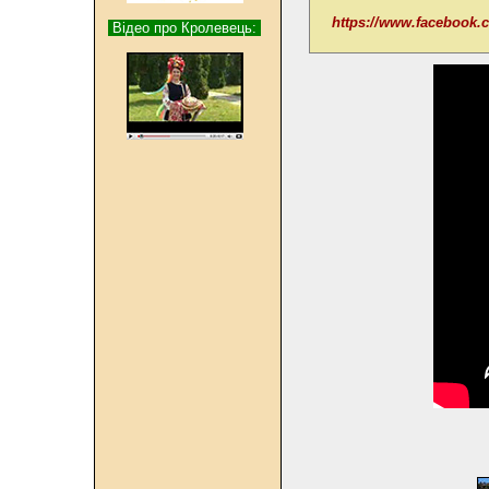
https://www.faceboo
Відео про Кролевець: