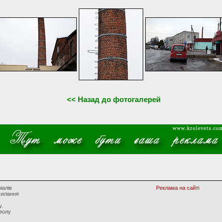
<< Назад до фотогалерей
іалів
Реклама на сайті
силання
у.
волу