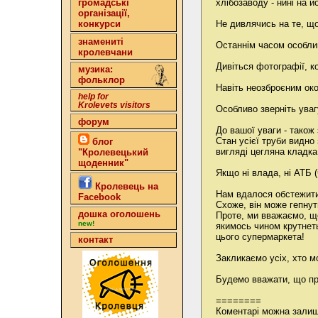
хлібозаводу - нині на 
громадські
організації,
Не дивлячись на те, що
конкурси
знамениті
Останнім часом особли
кролевчани
Дивіться фотографії, ко
музика:
фольклор
Навіть неозброєним око
help for
Krolevets visitors
Особливо зверніть увагу
форум
До вашої уваги - також
Стан усієї труби видно
блог
вигляді цегляна кладка 
"Кролевецький
щоденник"
Якщо ні влада, ні АТБ 
Кролевець на
Нам вдалося обстежити
Facebook
Схоже, він може гепнут
дошка оголошень
Проте, ми вважаємо, що
new!
якимось чином крутнеть
цього супермаркета!
контакт
Закликаємо усіх, хто м
Будемо вважати, що при
========
Коментарі можна залиш