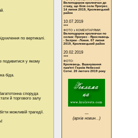
Велоподорож кролевчан до
ставу, що біля села Прогрес.
14 липня 2019, Кролевецький
й.
район
10.07.2019
***
ФОТО з КОМЕНТАРЯМИ:
Велоподорож кролевчан по
селам: Прогрес - Ярославець
ідхилення по вертикалі.
- Зазірки - Локня. 07 липня
2019, Кролевецький район
20.02.2019
***
е подивитися у якому
ФОТО:
Кролевець. Вшанування
пам'яті Героїв Небесної
Сотні. 20 лютого 2019 року
ка біда.
-багатотонна споруда
тати й торгового залу
ігти можливій трагедії.
---
(архів новин...)
н!