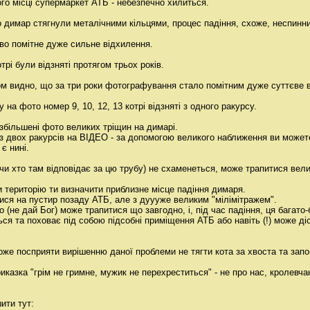
його місці супермаркет АТБ - небезпечно хилиться.
 димар стягнули металічними кільцями, процес падіння, схоже, неспинни
во помітне дуже сильне відхилення.
трі були відзняті протягом трьох років.
м видно, що за три роки фотографування стало помітним дуже суттєве в
 на фото номер 9, 10, 12, 13 котрі відзняті з одного ракурсу.
 збільшені фото великих тріщин на димарі.
 з двох ракурсів на ВІДЕО - за допомогою великого наближення ви может
є нині.
(чи хто там відповідає за цю трубу) не схаменеться, може трапитися вели
 територію ти визначити приблизне місце падіння димаря.
ися на пустир позаду АТБ, але з дуууже великим "мілімітражем".
 (не дай Бог) може трапитися що завгодно, і, під час падіння, ця багато
ся та поховає під собою підсобні приміщення АТБ або навіть (!) може діс
оже посприяти вирішенню даної проблеми не тягти кота за хвоста та запоб
казка "грім не гримне, мужик не перехреститься" - не про нас, кролевча
ити тут: