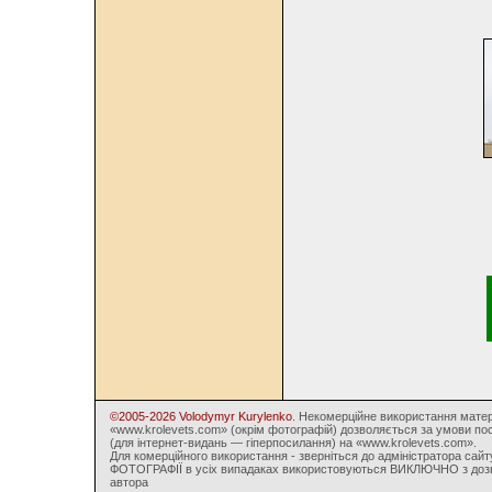
©2005-2026 Volodymyr Kurylenko
. Некомерційне використання матер
«www.krolevets.com» (окрім фотографій) дозволяється за умови по
(для інтернет-видань — гіперпосилання) на «www.krolevets.com».
Для комерційного використання - зверніться до адміністратора сайт
ФОТОГРАФІЇ в усіх випадаках використовуються ВИКЛЮЧНО з доз
автора