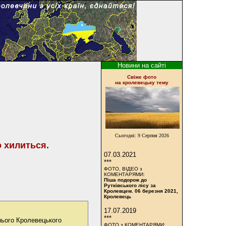
Новини на сайті
Cвіже фото
на кролевецьку тему
Сьогодні:
9 Серпня 2026
 хилиться.
07.03.2021
***
ФОТО, ВІДЕО з
КОМЕНТАРЯМИ:
Піша подорож до
Рутківського лісу за
Кролевцем. 06 березня 2021,
Кролевець
17.07.2019
***
нього Кролевецького
ФОТО з КОМЕНТАРЯМИ: