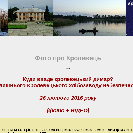
Фото про Кролевець
***
Куди впаде кролевецький димар?
лишнього Кролевецького хлібозаводу небезпечно
26 лютого 2016 року
(фото + ВІДЕО)
олевчани спостерігають за кролевецькою пізанською вежею: димар колиш