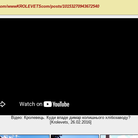
k.com/wwwKROLEVETScom/posts/10153270943672540
Відео: Кролевець. Куди впаде димар колишнього хлібозаводу?
[Krolevets, 26.02.2016]