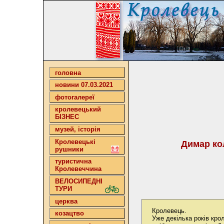
головна
новини 07.03.2021
фотогалереї
кролевецький
БІЗНЕС
музей, історія
Кролевецькі
Димар ко
рушники
туристична
Кролевеччина
ВЕЛОСИПЕДНІ
ТУРИ
церква
Кролевець.
козацтво
Уже декілька років кр