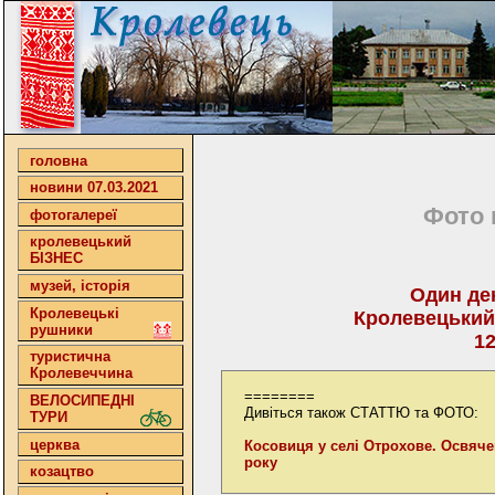
головна
новини 07.03.2021
Фото 
фотогалереї
кролевецький
БІЗНЕС
музей, історія
Один ден
Кролевецькі
Кролевецький
рушники
12
туристична
Кролевеччина
========
ВЕЛОСИПЕДНІ
Дивіться також СТАТТЮ та ФОТО:
ТУРИ
церква
Косовиця у селі Отрохове. Освяче
року
козацтво