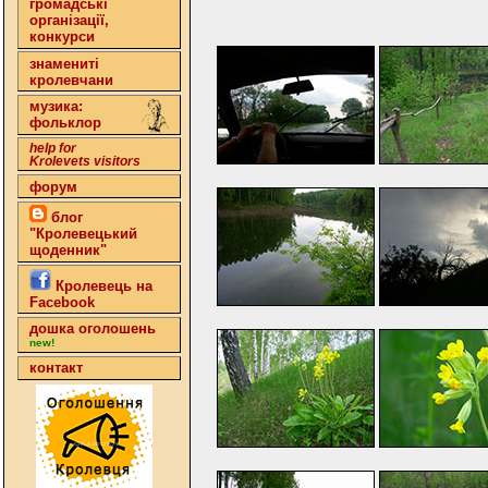
громадські
організації,
конкурси
знамениті
кролевчани
музика:
фольклор
help for
Krolevets visitors
форум
блог
"Кролевецький
щоденник"
Кролевець на
Facebook
дошка оголошень
new!
контакт