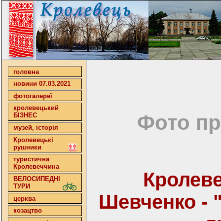
головна
новини 07.03.2021
фотогалереї
кролевецький
Фото пр
БІЗНЕС
музей, історія
Кролевецькі
рушники
туристична
Кролевеччина
Кролев
ВЕЛОСИПЕДНІ
ТУРИ
Шевченко - 
церква
козацтво