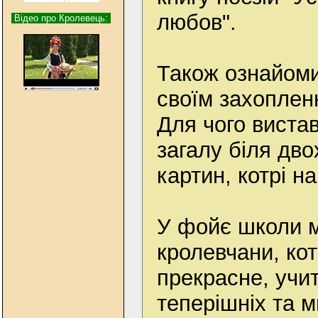
любов".
Відео про Кролевець:
Також ознайоми
своїм захоплен
Для чого виста
загалу біля дво
картин, котрі н
У фойє школи м
кролевчани, ко
прекрасне, учит
теперішніх та м