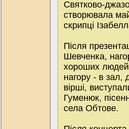
Святково-джаз
створювала ма
скрипці Ізабелл
Після презента
Шевченка, наг
хороших людей,
нагору - в зал, 
вірші, виступал
Гуменюк, пісенн
села Обтове.
Після концерт