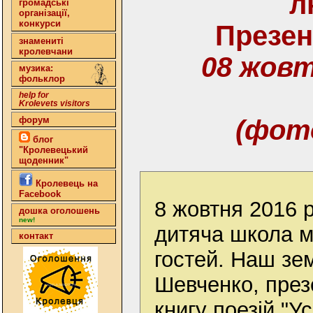
л
громадські
організації,
конкурси
Презен
знамениті
кролевчани
08 жовт
музика:
фольклор
help for
Krolevets visitors
форум
(фот
блог
"Кролевецький
щоденник"
Кролевець на
Facebook
8 жовтня 2016 
дошка оголошень
new!
дитяча школа 
контакт
гостей. Наш зе
Шевченко, през
книгу поезій "У