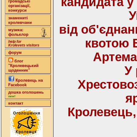
кандидата у
громадські
організації,
конкурси
У
знамениті
кролевчани
від об'єднан
музика:
фольклор
квотою 
help for
Krolevets visitors
форум
Артема
блог
"Кролевецький
У
щоденник"
Хрестово
Кролевець на
Facebook
дошка оголошень
я
new!
контакт
Кролевець,