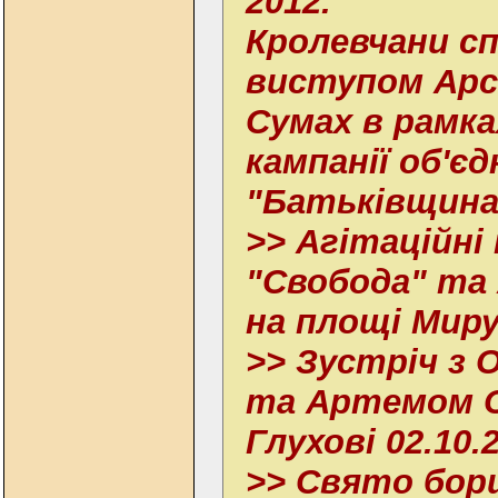
2012.
Кролевчани с
виступом Арс
Сумах в рамка
кампанії об'єд
"Батьківщина
>> Агітаційні
"Свобода" та
на площі Миру
>> Зустріч з 
та Артемом С
Глухові 02.10.
>> Свято борщ