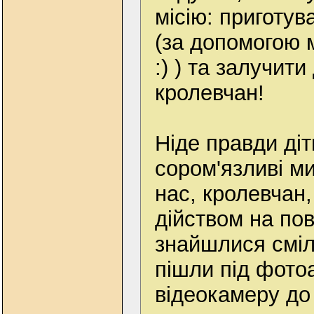
місію: приготу
(за допомогою м
:) ) та залучит
кролевчан!
Ніде правди діт
сором'язливі ми
нас, кролевчан,
дійством на пов
знайшлися сміли
пішли під фото
відеокамеру до 