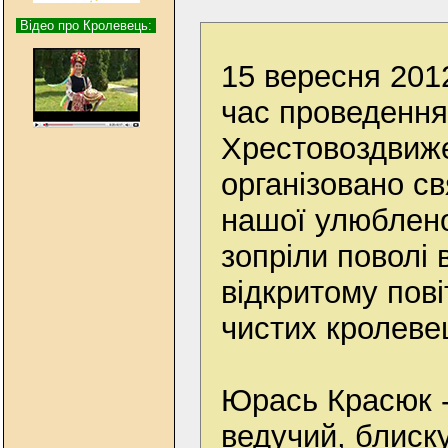
Відео про Кролевець:
15 вересня 2012
час проведення
Хрестовоздвиже
організовано св
нашої улюблено
зопріли поволі 
відкритому пові
чистих кролеве
Юрась Красюк -
ведучий, блиск