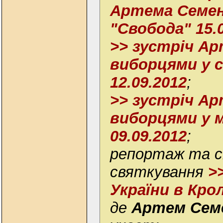
Артема Семен
"Свобода" 15.
>> зустріч Ар
виборцями у с
12.09.2012
;
>> зустріч Ар
виборцями у м
09.09.2012
;
репортаж та 
святкування
>
України в Крол
де
Артем Семе