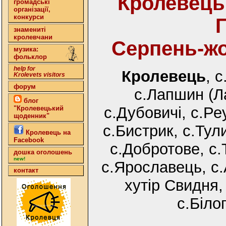
Кролевець
громадські
організації,
конкурси
Г
знамениті
кролевчани
Серпень-жо
музика:
фольклор
help for
Кролевець
, 
Krolevets visitors
форум
с.Лапшин (Л
блог
с.Дубовичі, с.Ре
"Кролевецький
щоденник"
с.Бистрик, с.Тул
Кролевець на
Facebook
с.Добротове, с.
дошка оголошень
new!
с.Ярославець, с.
контакт
хутір Свидня
с.Біло