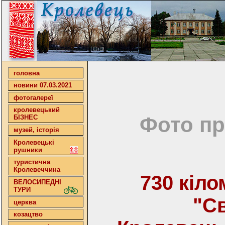
головна
новини 07.03.2021
фотогалереї
кролевецький
Фото пр
БІЗНЕС
музей, історія
Кролевецькі
рушники
туристична
Кролевеччина
730 кіло
ВЕЛОСИПЕДНІ
ТУРИ
"С
церква
козацтво