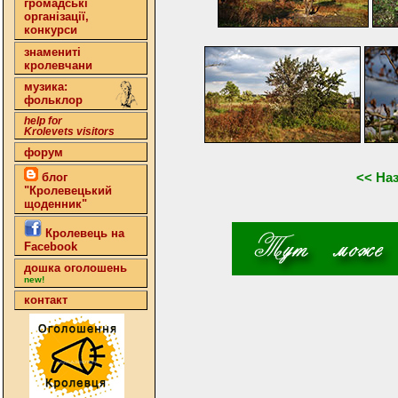
громадські
організації,
конкурси
знамениті
кролевчани
музика:
фольклор
help for
Krolevets visitors
форум
<< На
блог
"Кролевецький
щоденник"
Кролевець на
Facebook
дошка оголошень
new!
контакт