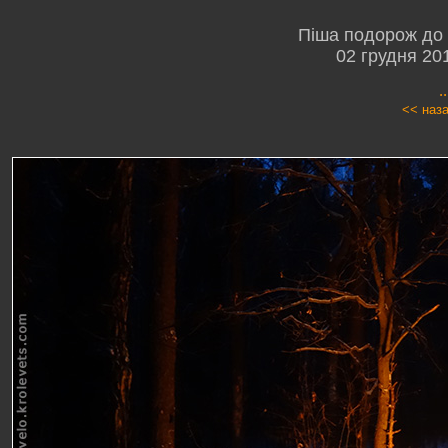
Піша подорож до 
02 грудня 20
.
<< наз