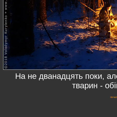
На не дванадцять поки, але,
тварин - об
почат