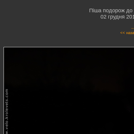
Піша подорож до 
02 грудня 20
.
<< наз