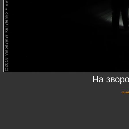
На звор
почат