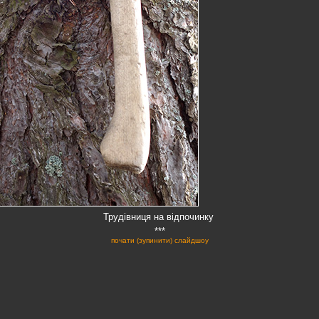
Трудівниця на відпочинку
***
почати (зупинити) слайдшоу