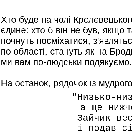
Хто буде на чолі Кролевецько
єдине: хто б він не був, якщо 
почнуть посміхатися, з'являтьс
по області, стануть як на Бродвеї
ми вам по-людськи подякуємо.
На останок, рядочок із мудрог
"Низько-ни
а ще нижч
Зайчик ве
і подав с