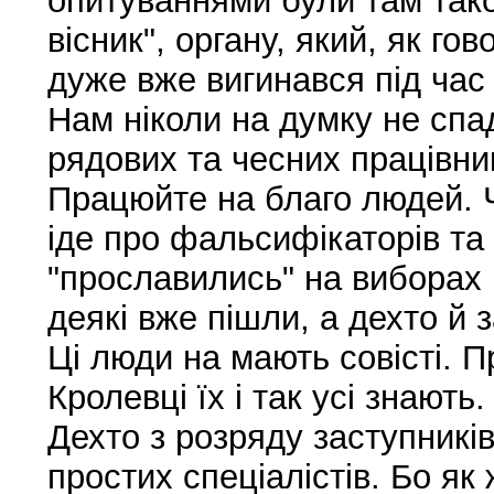
опитуваннями були там тако
вісник", органу, який, як го
дуже вже вигинався під час 
Нам ніколи на думку не спа
рядових та чесних працівник
Працюйте на благо людей. 
іде про фальсифікаторів та 
"прославились" на виборах
деякі вже пішли, а дехто й 
Ці люди на мають совісті. 
Кролевці їх і так усі знають.
Дехто з розряду заступникі
простих спеціалістів. Бо як