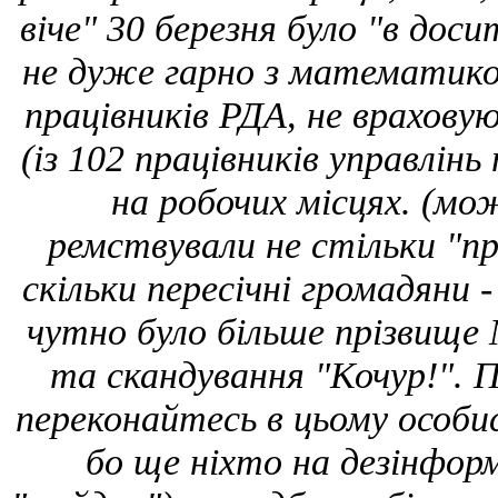
віче" 30 березня було "в доси
не дуже гарно з математико
працівників РДА, не врахову
(із 102 працівників управлінь
на робочих місцях. (мо
ремствували не стільки "п
скільки пересічні громадяни - 
чутно було більше прізвище 
та скандування "Кочур!". 
переконайтесь в цьому особи
бо ще ніхто на дезінформ