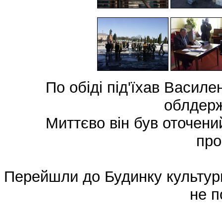
По обіді під'їхав Василе
облдерж
Миттєво він був оточени
про
Перейшли до Будинку культури,
не п