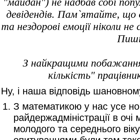
"майдан") не надбав собі поп
девідендів. Пам`ятайте, що
та нездорові емоції ніколи н
Пиші
З найкращими побажанням
кількість" працівни
Ну, і наша відповідь шановном
З математикою у нас усе но
райдержадміністрації в очі
молодого та середнього віку