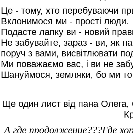
Це - тому, хто перебуваючи п
Вклонимося ми - прості люди.
Подасте лапку ви - новий прав
Не забувайте, зараз - ви, як н
поруч з вами, висвітлювати под
Ми поважаємо вас, і ви не заб
Шануймося, земляки, бо ми тог
Ще один лист від пана Олега,
К
А где продолжение???Где хо