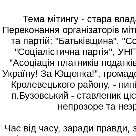
Тема мітингу - стара влада
Переконання організаторів міт
та партій: "Батьківщина", "Со
"Соціалістична партія", УН
"Асоціація платників податкі
Україну! За Ющенка!", громад
Кролевецького району, - нин
п.Бузовський - ставленик ціє
непрозоре та нез
Час від часу, заради правди,