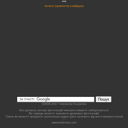
***
почати (зупинити) слайдшоу
©2005-2017 Volodymyr Kurylenko
~
Без дозволу автора фотографії використовувати забороняється
Ви завжди можете замовити друковані фотографії
Також ви можете придбати оригінальні кадри (ціна залежить від мети використання)
~\/~
www.krolevets.com