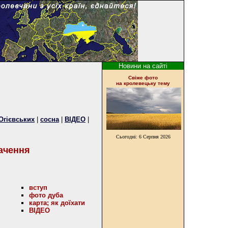
Новини на сайті
Cвіже фото
на кролевецьку тему
Огієвських
|
сосна
|
ВІДЕО
|
Сьогодні:
6 Серпня 2026
начення
вступ
фото дуба
карта; як доїхати
ВІДЕО