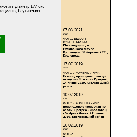
ановить діаметр 177 см,
 Боцманів, Реутинської
07.03.2021
***
ФОТО, ВІДЕО з
КОМЕНТАРЯМИ:
Піша подорож до
Рутківського лісу за
Кролевцем. 06 березня 2021,
Кролевець
17.07.2019
***
ФОТО з КОМЕНТАРЯМИ:
Велоподорож кролевчан до
ставу, що біля села Прогрес.
14 липня 2019, Кролевецький
район
10.07.2019
***
ФОТО з КОМЕНТАРЯМИ:
Велоподорож кролевчан по
селам: Прогрес - Ярославець
- Зазірки - Локня. 07 липня
2019, Кролевецький район
20.02.2019
***
ФОТО: