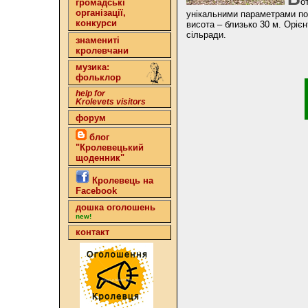
о
громадські
організації,
унікальними параметрами по 
конкурси
висота – близько 30 м. Орієн
сільради.
знамениті
кролевчани
музика:
фольклор
help for
Krolevets visitors
форум
блог
"Кролевецький
щоденник"
Кролевець на
Facebook
дошка оголошень
new!
контакт