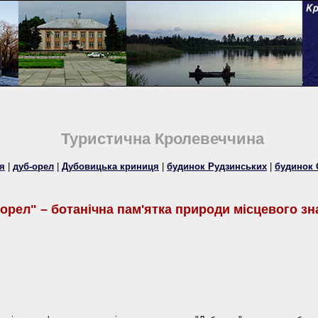
Туристична Кролевеччина
я
|
дуб-орел
|
Дубовицька криниця
|
будинок Рудзинських
|
будинок 
орел" – ботанічна пам'ятка природи місцевого з