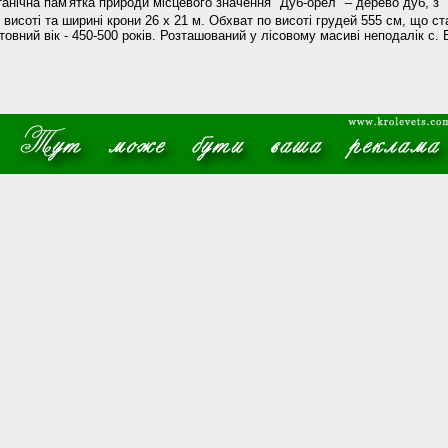
танічна пам'ятка природи місцевого значення "Дуб-орел" – дерево дуб, з
висоті та ширині крони 26 х 21 м. Обхват по висоті грудей 555 см, що ст
товний вік - 450-500 років. Розташований у лісовому масиві неподалік с.