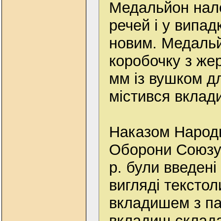
Медальйон нал
речей і у випад
новим. Медаль
коробочку з же
мм із вушком д
містився вклад
Наказом Народн
Оборони Союзу 
р. були введені
вигляді текстол
вкладишем з па
вкладиш склада