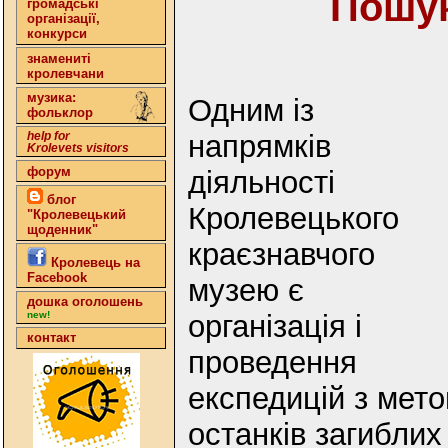
Пошук
громадські
організації,
конкурси
знамениті
кролевчани
музика:
Одним із
фольклор
напрямків
help for
Krolevets visitors
форум
діяльності
блог
Кролевецького
"Кролевецький
щоденник"
краєзнавчого
Кролевець на
Facebook
музею є
дошка оголошень
організація і
new!
контакт
проведення
експедицій з мет
останків загиблих