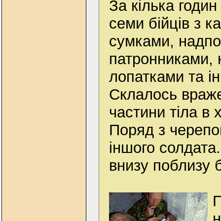
За кілька годин
семи бійців з к
сумками, надп
патронниками, 
лопатками та і
Склалось враже
частини тіла в 
Поряд з черепо
іншого солдата.
внизу поблизу бо
П
н