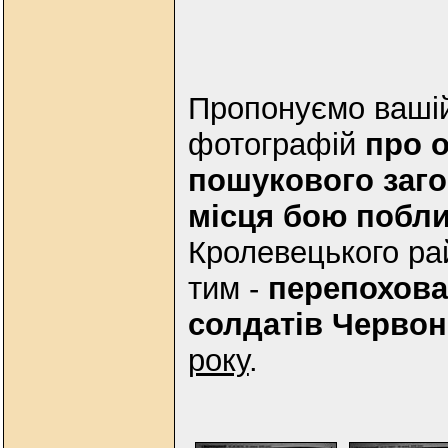
Пропонуємо вашій 
фотографій
про о
пошукового заг
місця бою побли
Кролевецького рай
тим -
перепохова
солдатів Червон
року
.