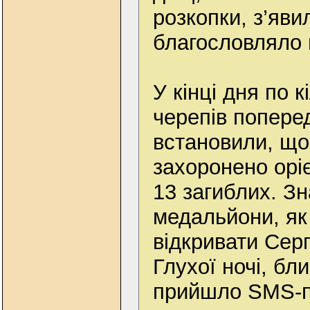
розкопки, з’яви
благословляло 
У кінці дня по к
черепів попере
встановили, що
захоронено орі
13 загиблих. Зн
медальйони, як
відкривати Серг
Глухої ночі, бл
прийшло SMS-п