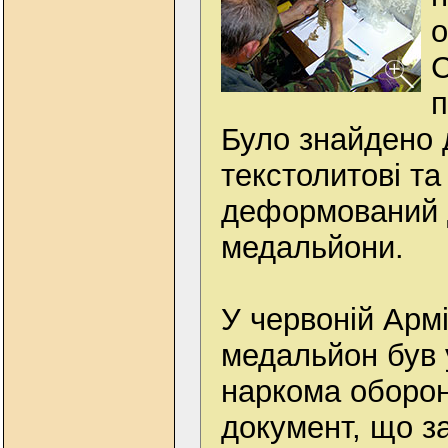
о
С
п
Було знайдено 
текстолитові та
деформований д
медальйони.
У червоній Армі
медальйон був
наркома оборони
документ, що за