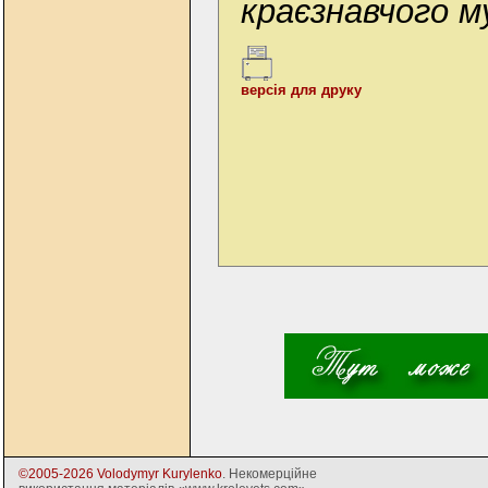
краєзнавчого м
версія для друку
©2005-2026 Volodymyr Kurylenko
. Некомерційне