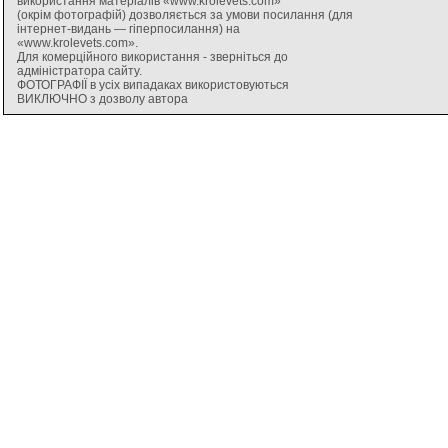
використання матеріалів «www.krolevets.com»
(окрім фотографій) дозволяється за умови посилання (для
інтернет-видань — гіперпосилання) на
«www.krolevets.com».
Для комерційного використання - зверніться до
адміністратора сайту.
ФОТОГРАФІЇ в усіх випадаках використовуються
ВИКЛЮЧНО з дозволу автора