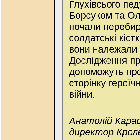
Глухівсього пе
Борсуком та О
почали перебир
солдатські кіст
вони належали 
Дослідження п
допоможуть пр
сторінку героїчно
війни.
Анатолій Карас
директор Крол