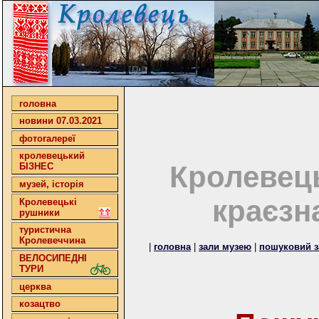
головна
новини 07.03.2021
фотогалереї
кролевецький
Кролевец
БІЗНЕС
музей, історія
краєзн
Кролевецькі
рушники
туристична
Кролевеччина
|
головна
|
зали музею
|
пошуковий з
ВЕЛОСИПЕДНІ
ТУРИ
церква
козацтво