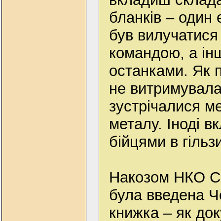
бланків – один
був вилучатися
командою, а ін
останками. Як 
не витримувала
зустрічалися м
металу. Іноді 
бійцями в гільзи
Накозом НКО СР
була введена Ч
книжка – як док