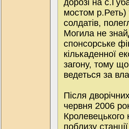
дорозі на с.Губ
мостом р.Реть) 
солдатів, полег
Могила не знай
спонсорське фі
кількаденної е
загону, тому щ
ведеться за вла
Після дворічних
червня 2006 ро
Кролевецького 
поблизу станці