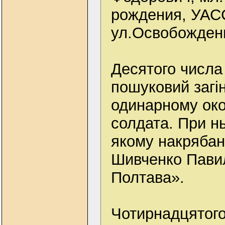
рождения, УАСС
ул.Освобождени
Десятого числа
пошуковий загі
одинарному око
солдата. При н
якому накрябано
Шивченко Павил 
Полтава».
Чотирнадцятого