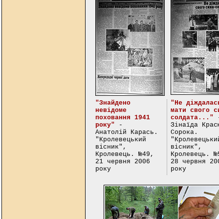
"Знайдено
"Не діждалас
невідоме
мати свого с
поховання 1941
солдата..."
року"
-
Зінаїда Крас
Анатолій Карась.
Сорока.
"Кролевецький
"Кролевецьки
вісник",
вісник",
Кролевець. №49,
Кролевець. №
21 червня 2006
28 червня 20
року
року