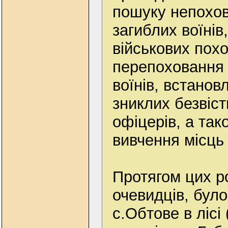
пошуку непохов
загиблих воїнів
військових пох
перепоховання 
воїнів, встанов
зниклих безвіст
офіцерів, а так
вивчення місць 
Протягом цих ро
очевидців, бул
с.Обтове в лісі