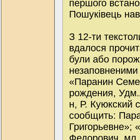
першого встано
Пошуківець наві
З 12-ти тексто
вдалося прочита
були або порожн
незаповненими 
«Паранин Семен
рождения, Удм
н, Р. Куюкский 
сообщить: Пар
Григорьевне»; 
Федорович, мл.