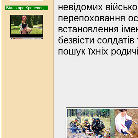
невідомих військо
Відео про Кролевець:
перепоховання ост
встановлення імен
безвісти солдатів 
пошук їхніх родич