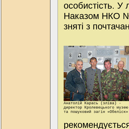
особистість. У 
Наказом НКО №
зняті з почтача
Анатолій Карась (зліва) -
директор Кролевецького музею
та пошуковий загін «Обеліск»
рекомендується