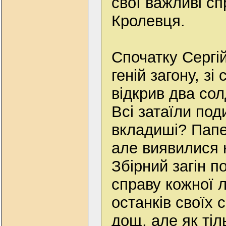
свої важливі сп
Кролевця.
Спочатку Сергі
геній загону, з
відкрив два со
Всі затаїли под
вкладиші? Папе
але виявилися 
Збірний загін п
справу кожної 
останків своїх 
дощ, але як ті