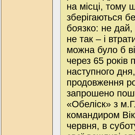
на місці, тому 
зберігаються бе
боязко: не дай
не так – і втра
можна було б в
через 65 років п
наступного дня,
продовження ро
запрошено пошу
«Обеліск» з м.Г
командиром Вік
червня, в субот