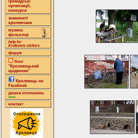
громадські
організації,
конкурси
знамениті
кролевчани
музика:
фольклор
help for
Krolevets visitors
форум
блог
"Кролевецький
щоденник"
Кролевець на
Facebook
дошка оголошень
new!
контакт