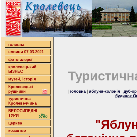
головна
новини 07.03.2021
фотогалереї
кролевецький
Туристичн
БІЗНЕС
музей, історія
Кролевецькі
рушники
|
головна
|
яблуня-колонія
|
дуб-ор
будинок О
туристична
Кролевеччина
ВЕЛОСИПЕДНІ
ТУРИ
"Яблун
церква
козацтво