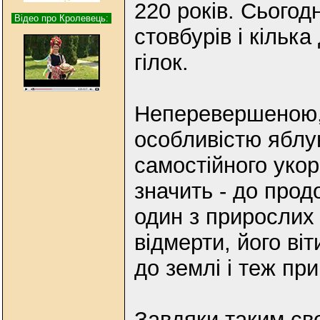
220 років. Сьогод
Відео про Кролевець:
стовбурів і кілька
гілок.
Неперевершеною,
особливістю яблуні
самостійного укор
значить - до прод
один з прирослих 
відмерти, його ві
до землі і теж пр
Завдяки таким св