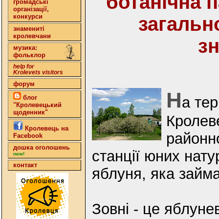
ботанічна 
громадські
організації,
конкурси
загальн
знамениті
кролевчани
з
музика:
фольклор
help for
Krolevets visitors
форум
Н
блог
а тер
"Кролевецький
щоденник"
Кролев
Кролевець на
районн
Facebook
дошка оголошень
станції юних нату
new!
контакт
яблуня, яка займа
Зовні - це яблуне