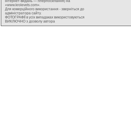
інтернет-видань — гіперпосилання) на
«www.krolevets.com».
Для комерційного використання - зверніться до
адміністратора сайту.
ФОТОГРАФІЇ в усіх випадаках використовуються
ВИКЛЮЧНО з дозволу автора