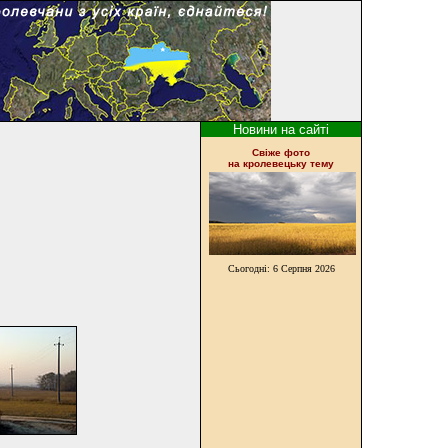
Новини на сайті
Cвіже фото
на кролевецьку тему
Сьогодні:
6 Серпня 2026