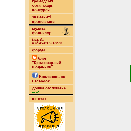
громадські
організації,
конкурси
знамениті
кролевчани
музика:
фольклор
help for
Krolevets visitors
форум
блог
"Кролевецький
щоденник"
Кролевець на
Facebook
дошка оголошень
new!
контакт