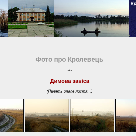
Фото про Кролевець
***
Димова завіса
(Палять опале листя...)