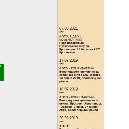
07.03.2021
***
ФОТО, ВІДЕО з
КОМЕНТАРЯМИ:
Піша подорож до
Рутківського лісу за
Кролевцем. 06 березня 2021,
Кролевець
17.07.2019
***
ФОТО з КОМЕНТАРЯМИ:
Велоподорож кролевчан до
ставу, що біля села Прогрес.
14 липня 2019, Кролевецький
район
10.07.2019
***
ФОТО з КОМЕНТАРЯМИ:
Велоподорож кролевчан по
селам: Прогрес - Ярославець
- Зазірки - Локня. 07 липня
2019, Кролевецький район
20.02.2019
***
ФОТО: