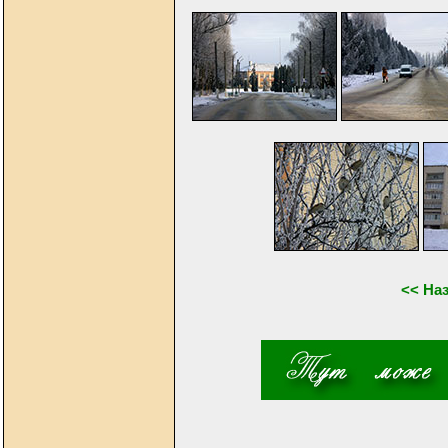
<< На