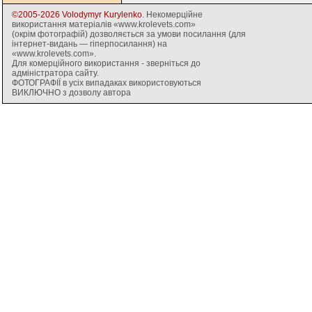
©2005-2026 Volodymyr Kurylenko
. Некомерційне
використання матеріалів «www.krolevets.com»
(окрім фотографій) дозволяється за умови посилання (для
інтернет-видань — гіперпосилання) на
«www.krolevets.com».
Для комерційного використання - зверніться до
адміністратора сайту.
ФОТОГРАФІЇ в усіх випадаках використовуються
ВИКЛЮЧНО з дозволу автора