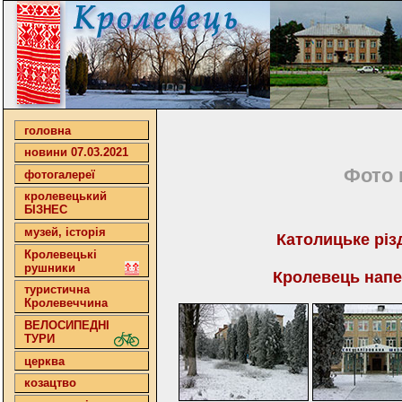
головна
новини 07.03.2021
Фото 
фотогалереї
кролевецький
БІЗНЕС
музей, історія
Католицьке різд
Кролевецькі
рушники
Кролевець напе
туристична
Кролевеччина
ВЕЛОСИПЕДНІ
ТУРИ
церква
козацтво