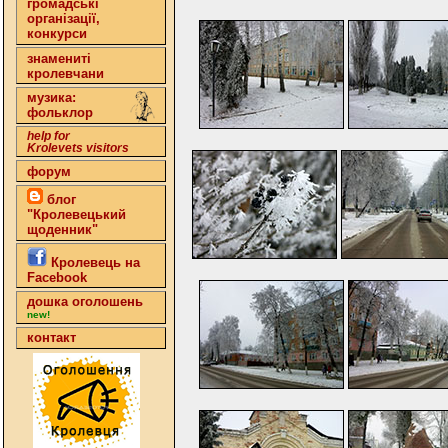
громадські
організації,
конкурси
знамениті
кролевчани
музика:
фольклор
help for
Krolevets visitors
форум
блог
"Кролевецький
щоденник"
Кролевець на
Facebook
дошка оголошень
new!
контакт