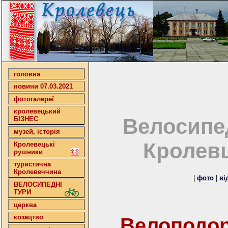
головна
новини 07.03.2021
фотогалереї
кролевецький
Велосипе
БІЗНЕС
музей, історія
Кролевц
Кролевецькі
рушники
туристична
Кролевеччина
|
фото
|
ві
ВЕЛОСИПЕДНІ
ТУРИ
церква
козацтво
Велоподор