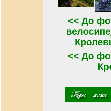
<< До фо
велосипе
Кролевц
<< До фо
Кр