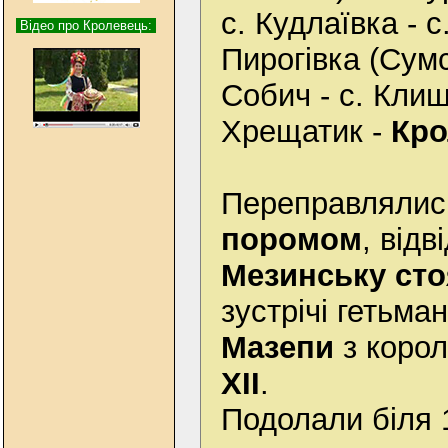
с. Кудлаївка - с.
Відео про Кролевець:
Пирогівка (Сумс
Собич - с. Клиш
Хрещатик -
Кро
Переправлялис
поромом
, від
Мезинську сто
зустрiчi гетьма
Мазепи
з коро
XII
.
Подолали біля 