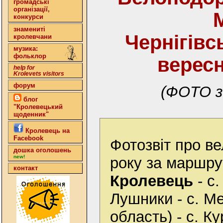
громадські
організації,
конкурси
знамениті
Чернігівс
кролевчани
музика:
фольклор
вересн
help for
Krolevets visitors
форум
(ФОТО з
блог
"Кролевецький
щоденник"
Кролевець на
Facebook
Фотозвіт про в
дошка оголошень
new!
року за маршру
контакт
Кролевець
- с.
Лушники - с. Ме
область) - с. Ку