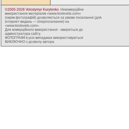
©2005-2026 Volodymyr Kurylenko
. Некомерційне
використання матеріалів «www.krolevets.com»
(окрім фотографій) дозволяється за умови посилання (для
інтернет-видань — гіперпосилання) на
«www.krolevets.com».
Для комерційного використання - зверніться до
адміністратора сайту.
ФОТОГРАФІЇ в усіх випадаках використовуються
ВИКЛЮЧНО з дозволу автора