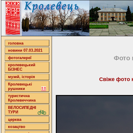
головна
новини 07.03.2021
Фото 
фотогалереї
кролевецький
БІЗНЕС
музей, історія
Свіже фото 
Кролевецькі
рушники
туристична
Кролевеччина
ВЕЛОСИПЕДНІ
ТУРИ
церква
козацтво