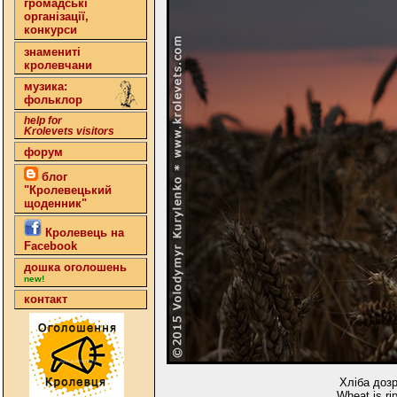
громадські
організації,
конкурси
знамениті
кролевчани
музика:
фольклор
help for
Krolevets visitors
форум
блог
"Кролевецький
щоденник"
Кролевець на
Facebook
дошка оголошень
new!
контакт
Хліба дозр
Wheat is ri