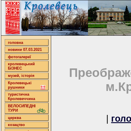
головна
новини 07.03.2021
фотогалереї
кролевецький
Преображе
БІЗНЕС
музей, історія
м.К
Кролевецькі
рушники
туристична
Кролевеччина
ВЕЛОСИПЕДНІ
ТУРИ
|
гол
церква
козацтво