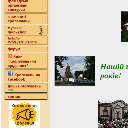
громадські
організації,
конкурси
знамениті
кролевчани
музика:
фольклор
help for
Krolevets visitors
форум
блог
"Кролевецький
Нашій ц
щоденник"
років!
Кролевець на
Facebook
дошка оголошень
new!
контакт