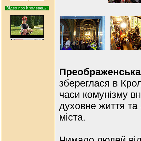
Відео про Кролевець:
Преображенська
збереглася в Кро
часи комунізму вн
духовне життя та 
міста.
Чимало людей відв