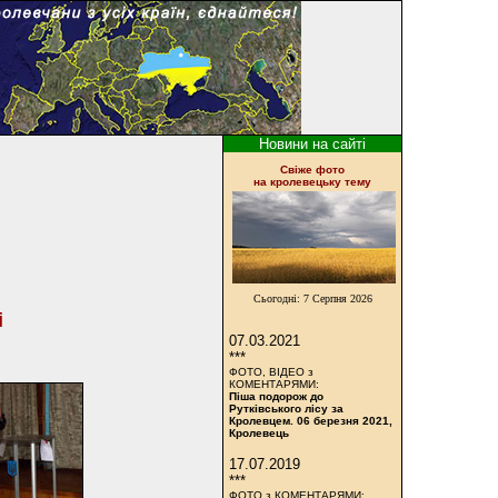
Новини на сайті
Cвіже фото
на кролевецьку тему
Сьогодні:
7 Серпня 2026
і
07.03.2021
***
ФОТО, ВІДЕО з
КОМЕНТАРЯМИ:
Піша подорож до
Рутківського лісу за
Кролевцем. 06 березня 2021,
Кролевець
17.07.2019
***
ФОТО з КОМЕНТАРЯМИ: