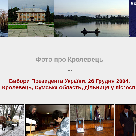
Фото про Кролевець
***
Вибори Президента України. 26 Грудня 2004.
Кролевець, Сумська область, дільниця у лісгосп