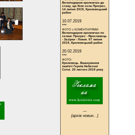
Велоподорож кролевчан до
ставу, що біля села Прогрес.
14 липня 2019, Кролевецький
район
10.07.2019
***
ФОТО з КОМЕНТАРЯМИ:
Велоподорож кролевчан по
селам: Прогрес - Ярославець
- Зазірки - Локня. 07 липня
2019, Кролевецький район
20.02.2019
***
ФОТО:
Кролевець. Вшанування
пам'яті Героїв Небесної
Сотні. 20 лютого 2019 року
---
(архів новин...)