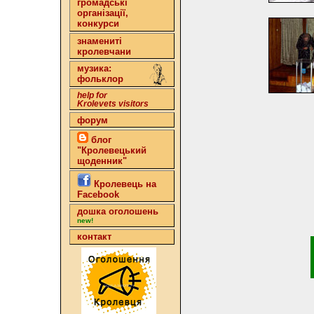
громадські
організації,
конкурси
знамениті
кролевчани
музика:
фольклор
help for
Krolevets visitors
форум
блог
"Кролевецький
щоденник"
Кролевець на
Facebook
дошка оголошень
new!
контакт