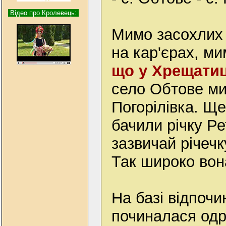
Відео про Кролевець:
Мимо засохлих
на кар'єрах, м
що у Хрещатиц
село Обтове ми
Погорілівка. Щ
бачили річку Р
зазвичай річечк
Так широко вон
На базі відпочин
починалася одр