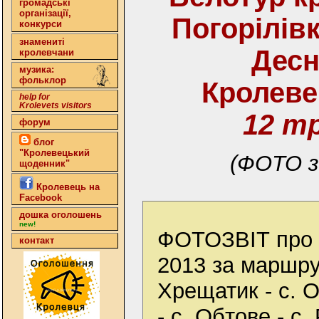
громадські
організації,
Погорілівк
конкурси
знамениті
Десн
кролевчани
музика:
фольклор
Кролеве
help for
Krolevets visitors
12 т
форум
блог
"Кролевецький
(ФОТО з
щоденник"
Кролевець на
Facebook
дошка оголошень
new!
ФОТОЗВІТ про 
контакт
2013 за маршр
Хрещатик - с. О
- с. Обтове - с