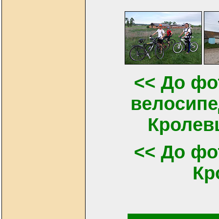
<< До фо
велосипе
Кролевц
<< До фо
Кр