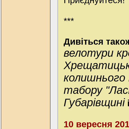
Приєднуйтеся!
***
Дивіться тако
велотури кр
Хрещатицько
колишнього 
табору "Лас
Губарівщині
10 вересня 20