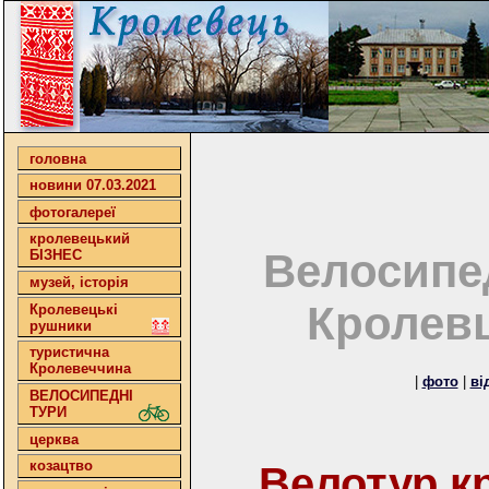
головна
новини 07.03.2021
фотогалереї
кролевецький
Велосипе
БІЗНЕС
музей, історія
Кролевц
Кролевецькі
рушники
туристична
Кролевеччина
|
фото
|
ві
ВЕЛОСИПЕДНІ
ТУРИ
церква
козацтво
Велотур к